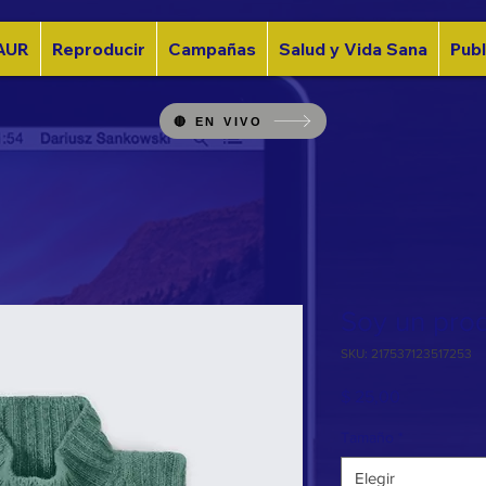
AUR
Reproducir
Campañas
Salud y Vida Sana
Publ
🔴 EN VIVO
Soy un pro
SKU: 217537123517253
Precio
$ 25,00
Tamaño
*
Elegir