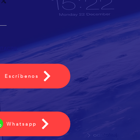
s métodos de envío, costos y
redibilidad en tus clientes, pues
 política de reembolso clara y
da pueden realizar compras con
anza y credibilidad en tus clientes,
ridad.
 tienda pueden realizar compras
seguridad.
NTACTO
Escríbenos
Whatsapp