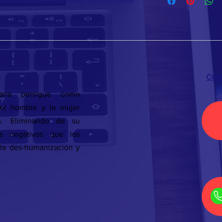
información sobre tu
generas confianza y c
embalaje. Ofrecer una
saben que en tu tien
sencilla, genera confi
altos niveles de segu
pues saben que en tu
con altos niveles de 
CO
aria persigue como
del hombre y la mujer
s. Eliminando de su
os negativos que los
la des-humanización y