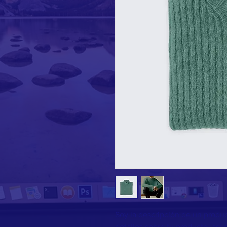
Soy la descripción de un product
detalles sobre tu producto, así 