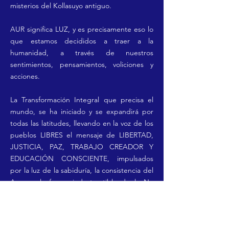
misterios del Kollasuyo antiguo.
AUR significa LUZ, y es precisamente eso lo
que estamos decididos a traer a la
humanidad, a través de nuestros
sentimientos, pensamientos, voliciones y
acciones.
La Transformación Integral que precisa el
mundo, se ha iniciado y se expandirá por
todas las latitudes, llevando en la voz de los
pueblos LIBRES el mensaje de LIBERTAD,
JUSTICIA, PAZ, TRABAJO CREADOR Y
EDUCACIÓN CONSCIENTE, impulsados
por la luz de la sabiduría, la consistencia del
Amor y la fuerza indestructible de la No
Violencia y la Verdad.
AUR hace el llamado al espíritu