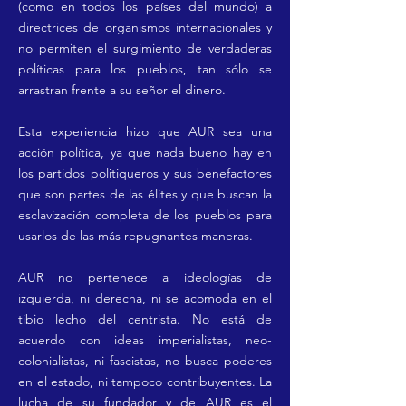
(como en todos los países del mundo)
a
directrices de organismos internacionales y
no permiten el surgimiento de verdaderas
políticas para los
pueblos, tan sólo se
arrastran frente a su señor el dinero.
Esta experiencia hizo que AUR sea una
acción
política
, ya que nada bueno hay en
los partidos politiqueros y sus benefactores
que son partes de las élites y que buscan la
esclavización completa de los pueblos para
usarlos de las más repugnantes maneras.
AUR no pertenece a ideologías de
izquierda, ni derecha, ni se acomoda en el
tibio lecho del centrista. No está de
acuerdo con ideas imperialistas, neo-
colonialistas, ni fascistas, no busca poderes
en el estado, ni tampoco contribuyentes. La
lucha de su fundador y de AUR es el