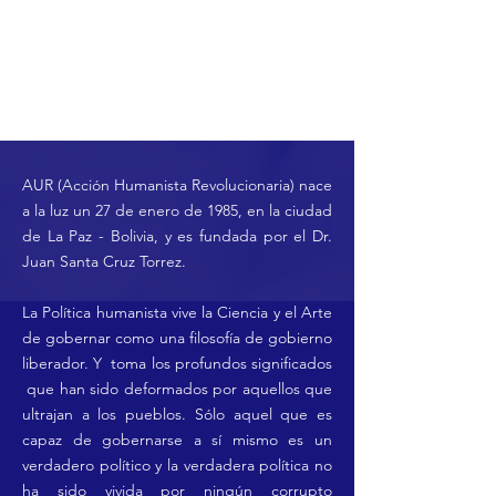
AUR (Acción Humanista Revolucionaria) nace
a la luz un 27 de enero de 1985, en la ciudad
de La Paz - Bolivia, y es fundada por el Dr.
Juan Santa Cruz Torrez.
La Política humanista vive la Ciencia y el Arte
de gobernar como una filosofía de gobierno
liberador. Y toma los profundos significados
que han sido deformados por aquellos que
ultrajan a los pueblos. Sólo aquel que es
capaz de gobernarse a sí mismo es un
verdadero político y la verdadera política no
ha sido vivida por ningún corrupto